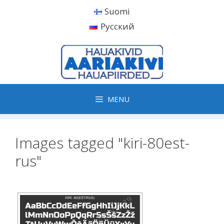
Skip
Suomi
to
Русский
content
MENU
Images tagged "kiri-80est-
rus"