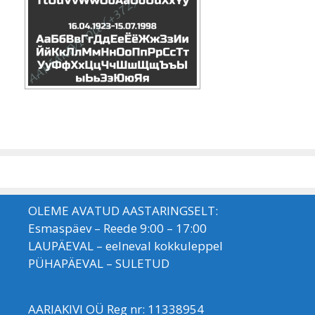
OLEME AVATUD AASTARINGSELT:
Esmaspäev – Reede 9:00 – 17:00
LAUPÄEVAL – eelneval kokkuleppel
PÜHAPÄEVAL – SULETUD
AARIAKIVI OÜ Reg nr: 11338954