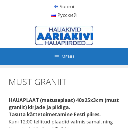
Skip
Suomi
to
Русский
content
MENU
MUST GRANIIT
HAUAPLAAT (matuseplaat) 40x25x3cm (must
graniit) kirjade ja pildiga.
Tasuta kättetoimetamine Eesti piires.
Kuni 12:00 tellitud plaadid valmis samal, ning