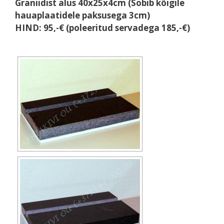
Graniidist alus 40x25x4cm (Sobib kõigile
hauaplaatidele paksusega 3cm)
HIND: 95,-€ (poleeritud servadega 185,-€)