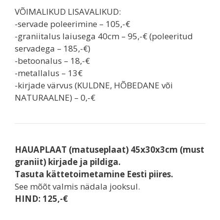
VÕIMALIKUD LISAVALIKUD:
-servade poleerimine – 105,-€
-graniitalus laiusega 40cm – 95,-€ (poleeritud
servadega – 185,-€)
-betoonalus – 18,-€
-metallalus – 13€
-kirjade värvus (KULDNE, HÕBEDANE või
NATURAALNE) – 0,-€
HAUAPLAAT (matuseplaat) 45x30x3cm (must
graniit) kirjade ja pildiga.
Tasuta kättetoimetamine Eesti piires.
See mõõt valmis nädala jooksul.
HIND: 125,-€