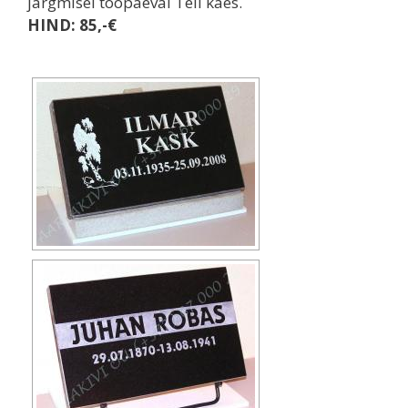
järgmisel tööpäeval Teil käes.
HIND: 85,-€