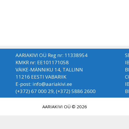
AARIAKIVI OÜ Reg nr: 11338954
S
KMKR nr: EE101171058
I
VÄIKE-MÄNNIKU 14, TALLINN
B
11216 EESTI VABARIIK
C
E-post: info@aariakivi.ee
I
(+372) 67 000 29, (+372) 5886 2600
B
AARIAKIVI OÜ © 2026