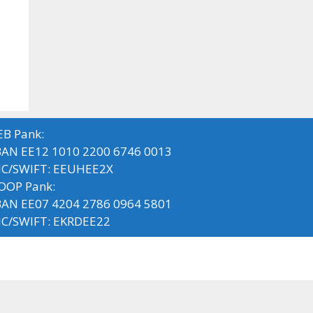
EB Pank:
BAN EE12 1010 2200 6746 0013
IC/SWIFT: EEUHEE2X
OOP Pank:
BAN EE07 4204 2786 0964 5801
IC/SWIFT: EKRDEE22