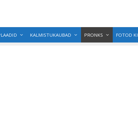
LAADID
KALMISTUKAUBAD
PRONKS
FOTOD KI