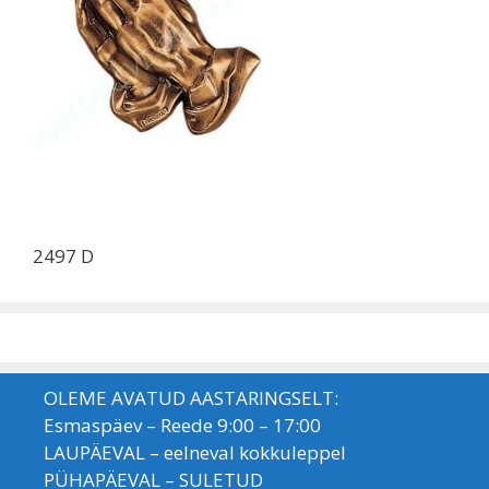
2497 D
OLEME AVATUD AASTARINGSELT:
Esmaspäev – Reede 9:00 – 17:00
LAUPÄEVAL – eelneval kokkuleppel
PÜHAPÄEVAL – SULETUD