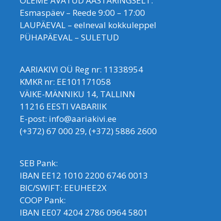
OLEME AVATUD AASTARINGSELT:
Esmaspäev – Reede 9:00 – 17:00
LAUPÄEVAL – eelneval kokkuleppel
PÜHAPÄEVAL – SULETUD
AARIAKIVI OÜ Reg nr: 11338954
KMKR nr: EE101171058
VÄIKE-MÄNNIKU 14, TALLINN
11216 EESTI VABARIIK
E-post: info@aariakivi.ee
(+372) 67 000 29, (+372) 5886 2600
SEB Pank:
IBAN EE12 1010 2200 6746 0013
BIC/SWIFT: EEUHEE2X
COOP Pank:
IBAN EE07 4204 2786 0964 5801