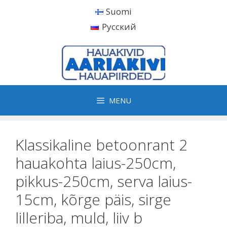
Skip
Suomi
to
Русский
content
MENU
Klassikaline betoonrant 2
hauakohta laius-250cm,
pikkus-250cm, serva laius-
15cm, kõrge päis, sirge
lilleriba, muld, liiv b