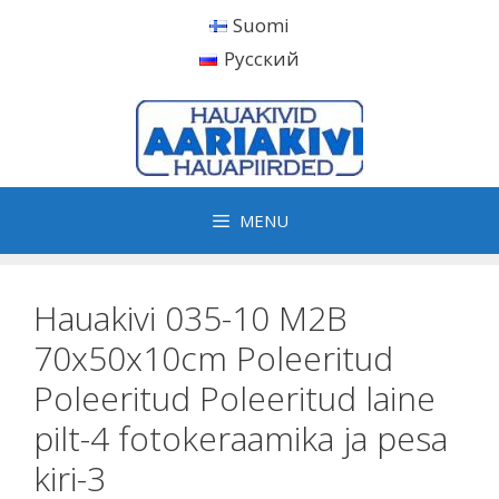
Skip
Suomi
to
Русский
content
MENU
Hauakivi 035-10 M2B
70x50x10cm Poleeritud
Poleeritud Poleeritud laine
pilt-4 fotokeraamika ja pesa
kiri-3