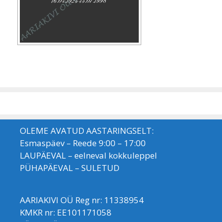
OLEME AVATUD AASTARINGSELT:
Esmaspäev – Reede 9:00 – 17:00
LAUPÄEVAL – eelneval kokkuleppel
PÜHAPÄEVAL – SULETUD
AARIAKIVI OÜ Reg nr: 11338954
KMKR nr: EE101171058