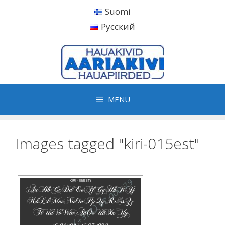
Skip
Suomi
to
Русский
content
MENU
Images tagged "kiri-015est"