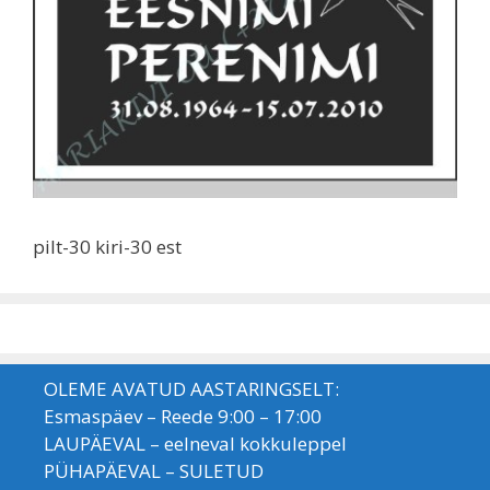
pilt-30 kiri-30 est
OLEME AVATUD AASTARINGSELT:
Esmaspäev – Reede 9:00 – 17:00
LAUPÄEVAL – eelneval kokkuleppel
PÜHAPÄEVAL – SULETUD