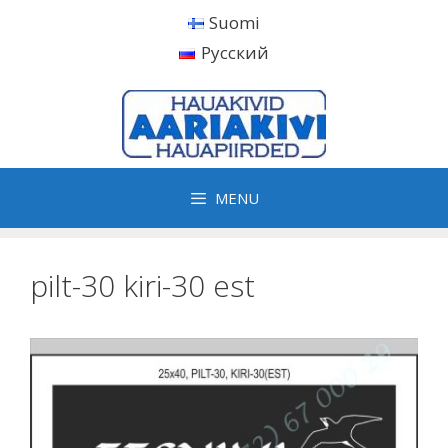
Skip
Suomi
to
Русский
content
MENU
pilt-30 kiri-30 est