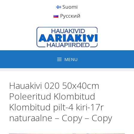
Skip
Suomi
to
Русский
content
MENU
Hauakivi 020 50x40cm
Poleeritud Klombitud
Klombitud pilt-4 kiri-17r
naturaalne – Copy – Copy