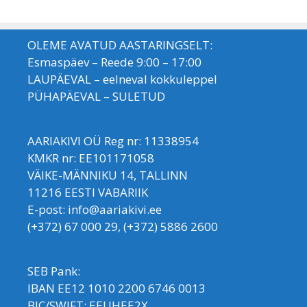
OLEME AVATUD AASTARINGSELT:
Esmaspäev – Reede 9:00 – 17:00
LAUPÄEVAL – eelneval kokkuleppel
PÜHAPÄEVAL – SULETUD
AARIAKIVI OÜ Reg nr: 11338954
KMKR nr: EE101171058
VÄIKE-MÄNNIKU 14, TALLINN
11216 EESTI VABARIIK
E-post: info@aariakivi.ee
(+372) 67 000 29, (+372) 5886 2600
SEB Pank:
IBAN EE12 1010 2200 6746 0013
BIC/SWIFT: EEUHEE2X